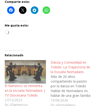
Comparte esto:
Me gusta esto:
Cargando...
Relacionado
Danza y Comunidad en
Toledo: La Trayectoria de
la Escuela Nomadans
Más de 20 años
compartiendo la pasión
El flamenco se reinventa
por la danza en Toledo
en la escuela Nómadans |
Hablar de Nomadans es
TV Diocesana Toledo
hablar de una gran familia
27/12/2023
que, desde el año 2005,
15/06/2026
En «Flamenco»
llena de ritmo y arte el
En «Nomadans»