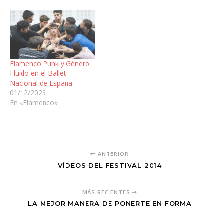
barrio de Buenavista en
Toledo. Dirigida por la
prestigiosa bailaora y
profesora Nora Prieto,
nuestra escuela nació
con…
Flamenco Punk y Género
Fluido en el Ballet
Nacional de España
01/12/2023
En «Flamenco»
ANTERIOR
VÍDEOS DEL FESTIVAL 2014
MÁS RECIENTES
LA MEJOR MANERA DE PONERTE EN FORMA