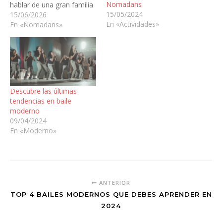
Nomadans
hablar de una gran familia
15/05/2024
que, desde el año 2005,
15/06/2026
En «Actividades»
llena de ritmo y arte el
En «Nomadans»
barrio de Buenavista en
Toledo. Dirigida por la
prestigiosa bailaora y
profesora Nora Prieto,
nuestra escuela nació
con…
Descubre las últimas
tendencias en baile
moderno
09/04/2024
En «Moderno»
ANTERIOR
TOP 4 BAILES MODERNOS QUE DEBES APRENDER EN
2024